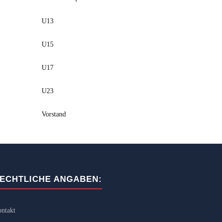
U13
U15
U17
U23
Vorstand
ECHTLICHE ANGABEN:
ntakt