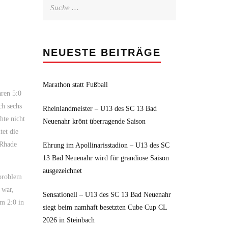
Suche
nach:
NEUESTE BEITRÄGE
Marathon statt Fußball
aren 5:0
ch sechs
Rheinlandmeister – U13 des SC 13 Bad
hte nicht
Neuenahr krönt überragende Saison
tet die
 Rhade
Ehrung im Apollinarisstadion – U13 des SC
13 Bad Neuenahr wird für grandiose Saison
ausgezeichnet
sproblem
 war,
Sensationell – U13 des SC 13 Bad Neuenahr
m 2:0 in
siegt beim namhaft besetzten Cube Cup CL
2026 in Steinbach