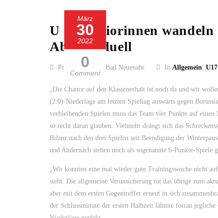
März
30
U 17-Juniorinnen wandeln 
2022
Abstiegsduell
0
Posted by SC 13 Bad Neuenahr
In
Allgemein
,
U17
Comment
„Die Chance auf den Klassenerhalt ist noch da und wir wolle
(2:0)-Niederlage am letzten Spieltag auswärts gegen Borussi
verbleibenden Spielen muss das Team vier Punkte auf einen N
so recht daran glauben. Vielmehr drängt sich das Schreckenss
Bilanz nach den drei Spielen seit Beendigung der Winterpaus
und Andernach stehen noch als sogenannte 6-Punkte-Spiele g
„Wir konnten eine mal wieder gute Trainingswoche nicht auf 
sieht. Die allgemeine Verunsicherung tut das übrige zum ak
aber mit dem ersten Gegentreffer erneut in sich zusammenbr
der Schlussminute der ersten Halbzeit lähmte fortan jegliche
Niederlage perfekt.