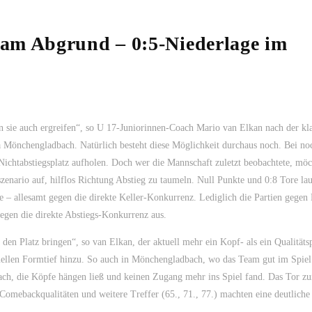
am Abgrund – 0:5-Niederlage im
n sie auch ergreifen“, so U 17-Juniorinnen-Coach Mario van Elkan nach der kl
a Mönchengladbach. Natürlich besteht diese Möglichkeit durchaus noch. Bei no
ichtabstiegsplatz aufholen. Doch wer die Mannschaft zuletzt beobachtete, möc
zenario auf, hilflos Richtung Abstieg zu taumeln. Null Punkte und 0:8 Tore lau
e – allesamt gegen die direkte Keller-Konkurrenz. Lediglich die Partien gegen
egen die direkte Abstiegs-Konkurrenz aus.
den Platz bringen“, so van Elkan, der aktuell mehr ein Kopf- als ein Qualität
tuellen Formtief hinzu. So auch in Mönchengladbach, wo das Team gut im Spiel
ach, die Köpfe hängen ließ und keinen Zugang mehr ins Spiel fand. Das Tor zu
 Comebackqualitäten und weitere Treffer (65., 71., 77.) machten eine deutliche