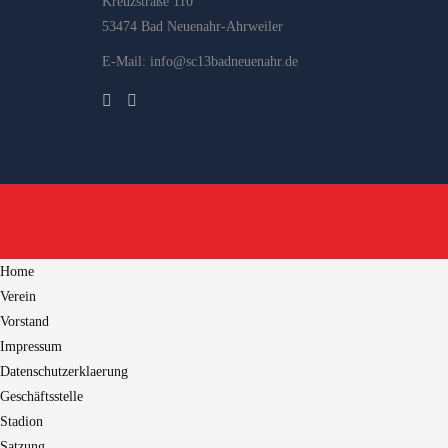
Kreuzstraße 110
53474 Bad Neuenahr-Ahrweiler
E-Mail: info@sc13badneuenahr.de
Home
Verein
Vorstand
Impressum
Datenschutzerklaerung
Geschäftsstelle
Stadion
Satzung