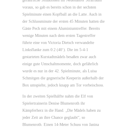
gefährliche Situationen im Neuenahrer Strafraum
voraus, so gab es bereits schon in der sechsten
Spielminute einen Kopfball an die Latte. Auch in
der Schlussminute der ersten 45 Minuten hatten die
Gäste Pech mit einem Aluminiumtreffer. Bereits
wenige Minuten nach dem ersten Tagestreffer
führte eine von Victoria Dietsch verwandelte
Linksflanke zum 0:2 (40‘). Die im 5-4-1
gestarteten Kurstadtmädels besaßen zwar auch
einige gute Umschaltmomente, doch gefährlich
wurde es nur in der 42. Spielminute, als Luisa
Schmitgen die gegnerische Keeperin außerhalb der
Box umspielte, jedoch knapp am Tor vorbeischoss.
In der zweiten Spielhälfte nahm die Elf von
Spielertrainerin Denise Blumenroth ihr
Kämpferherz in die Hand. „Die Mädels haben zu
jeder Zeit an ihre Chance geglaubt“, so
Blumenroth. Einen 14-Meter Schuss von Janina