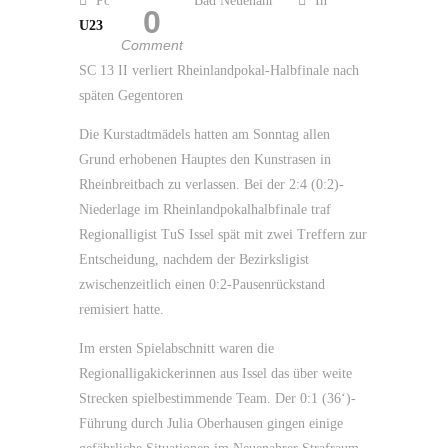
Posted by SC 13 Bad Neuenahr
In
0
U23
Comment
SC 13 II verliert Rheinlandpokal-Halbfinale nach
späten Gegentoren
Die Kurstadtmädels hatten am Sonntag allen
Grund erhobenen Hauptes den Kunstrasen in
Rheinbreitbach zu verlassen. Bei der 2:4 (0:2)-
Niederlage im Rheinlandpokalhalbfinale traf
Regionalligist TuS Issel spät mit zwei Treffern zur
Entscheidung, nachdem der Bezirksligist
zwischenzeitlich einen 0:2-Pausenrückstand
remisiert hatte.
Im ersten Spielabschnitt waren die
Regionalligakickerinnen aus Issel das über weite
Strecken spielbestimmende Team. Der 0:1 (36‘)-
Führung durch Julia Oberhausen gingen einige