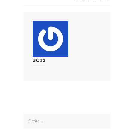
SC13
Suche
nach: