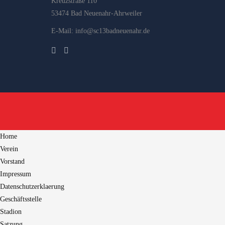
Kreuzstraße 110
53474 Bad Neuenahr-Ahrweiler
E-Mail: info@sc13badneuenahr.de
Home
Verein
Vorstand
Impressum
Datenschutzerklaerung
Geschäftsstelle
Stadion
Satzung