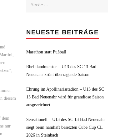
Suche
nach:
NEUESTE BEITRÄGE
und
Marathon statt Fußball
Martini,
nen
Rheinlandmeister – U13 des SC 13 Bad
etzen“,
Neuenahr krönt überragende Saison
Ehrung im Apollinarisstadion – U13 des SC
 immer
13 Bad Neuenahr wird für grandiose Saison
in diesem
ausgezeichnet
uf dem
Sensationell – U13 des SC 13 Bad Neuenahr
ns nur
siegt beim namhaft besetzten Cube Cup CL
in
2026 in Steinbach