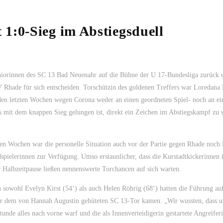
1:0-Sieg im Abstiegsduell
uniorinnen des SC 13 Bad Neuenahr auf die Bühne der U 17-Bundesliga zurück 
 Rhade für sich entscheiden. Torschützin des goldenen Treffers war Loredana 
n den letzten Wochen wegen Corona weder an einen geordneten Spiel- noch an ei
ns mit dem knappen Sieg gelungen ist, direkt ein Zeichen im Abstiegskampf zu s
en Wochen war die personelle Situation auch vor der Partie gegen Rhade noch
spielerinnen zur Verfügung. Umso erstaunlicher, dass die Kurstadtkickerinnen 
 Halbzeitpause ließen nennenswerte Torchancen auf sich warten.
nn sowohl Evelyn Kirst (54‘) als auch Helen Röhrig (68‘) hatten die Führung a
or dem von Hannah Augustin gehüteten SC 13-Tor kamen. „Wir wussten, dass u
stunde alles nach vorne warf und die als Innenverteidigerin gestartete Angreifer