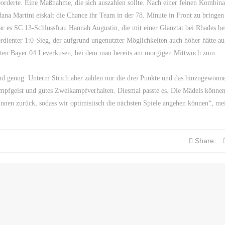
rderte. Eine Maßnahme, die sich auszahlen sollte. Nach einer feinen Kombina
a Martini eiskalt die Chance ihr Team in der 78. Minute in Front zu bringen
r es SC 13-Schlussfrau Hannah Augustin, die mit einer Glanztat bei Rhades be
dienter 1:0-Sieg, der aufgrund ungenutzter Möglichkeiten auch höher hätte au
nften Bayer 04 Leverkusen, bei dem man bereits am morgigen Mittwoch zum
end genug. Unterm Strich aber zählen nur die drei Punkte und das hinzugewonn
Kampfgeist und gutes Zweikampfverhalten. Diesmal passte es. Die Mädels können
rinnen zurück, sodass wir optimistisch die nächsten Spiele angehen können“, me
Share: