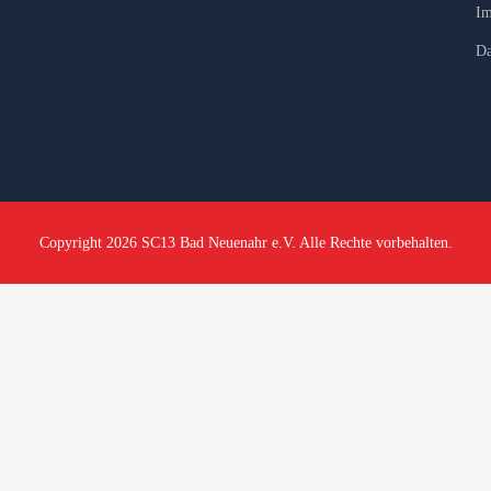
Im
Da
Copyright 2026 SC13 Bad Neuenahr e.V. Alle Rechte vorbehalten.