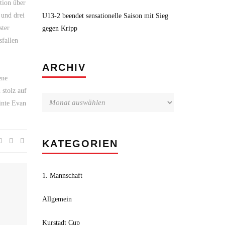
tion über
 und drei
U13-2 beendet sensationelle Saison mit Sieg
ster
gegen Kripp
sfallen
Archiv
ARCHIV
ene
 stolz auf
inte Evan
KATEGORIEN
1. Mannschaft
Allgemein
Kurstadt Cup