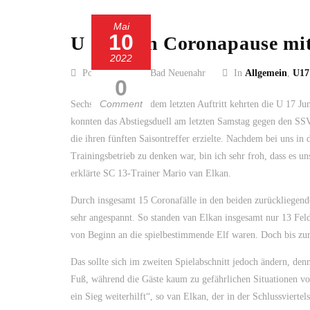
Mai
10
U 17 nach Coronapause mit 
2022
Posted by SC 13 Bad Neuenahr
In
Allgemein
,
U17
0
Comment
Sechs Wochen nach dem letzten Auftritt kehrten die U 17 J
konnten das Abstiegsduell am letzten Samstag gegen den SSV
die ihren fünften Saisontreffer erzielte. Nachdem bei uns i
Trainingsbetrieb zu denken war, bin ich sehr froh, dass es u
erklärte SC 13-Trainer Mario van Elkan.
Durch insgesamt 15 Coronafälle in den beiden zurückliegend
sehr angespannt. So standen van Elkan insgesamt nur 13 Feld
von Beginn an die spielbestimmende Elf waren. Doch bis zur
Das sollte sich im zweiten Spielabschnitt jedoch ändern, de
Fuß, während die Gäste kaum zu gefährlichen Situationen v
ein Sieg weiterhilft“, so van Elkan, der in der Schlussviertel