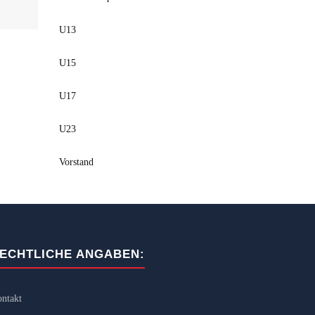
U13
U15
U17
U23
Vorstand
ECHTLICHE ANGABEN:
ntakt