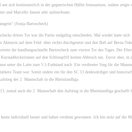
l um sich kontinuierlich in der gegnerischen Hälfte festzusetzen, zudem zeigte s
er und Marcello Jansen sehr aufmerksam.
amgeist“ (Sonja Bartoscheck)
hecks drittes Tor war die Partie endgültig entschieden. Mal wieder hatte sich
 Akteurin auf dem Feld- über rechts durchgesetzt und den Ball auf Berna To
ertete die handlungsschnelle Bartoscheck zum vierten Tor des Tages. Der Ehre
 Kurstadtkickerinnen auf den Schlusspfiff keinen Abbruch tun. Zuvor aber, in 
ss unter die Latte zum 5:1-Endstand nach. Ein verdienter Sieg für die Mannsc
stärkere Team war. Somit endete ein für den SC 13 denkwürdiger und historisc
fstieg der 2. Mannschaft in die Rheinlandliga.
C 13, zumal auch die 2. Mannschaft den Aufstieg in die Rheinlandliga geschafft 
ute individuell besser und haben verdient gewonnen. Ich bin stolz auf die M