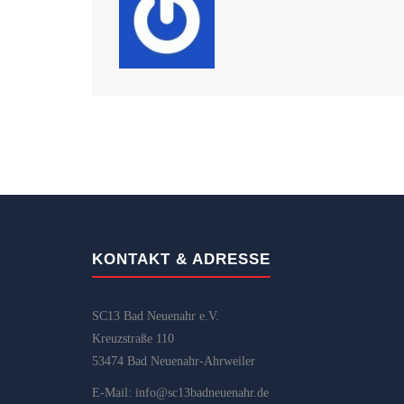
KONTAKT & ADRESSE
SC13 Bad Neuenahr e.V.
Kreuzstraße 110
53474 Bad Neuenahr-Ahrweiler
E-Mail: info@sc13badneuenahr.de