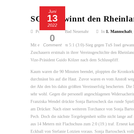
Juni
13
SC 13 gewinnt den Rheinl
2022
Posted by SC 13 Bad Neuenahr
In
1. Mannschaft
0
Comment
Mit einem souveränen 5:1 (3:0)-Sieg gegen TuS Issel gewan
Zuschauern erstmals in ihrer Vereinsgeschichte den Rheinland
Vize-Präsident Guido Kölzer nach dem Schlusspfiff.
Kaum waren die 90 Minuten beendet, ploppten die Kronkorken
durchnässt bis auf die Haut. Zuvor waren es vom Anstoß we
der Ahr den bis dahin größten Vereinserfolg bescherten. Die 
sehr wohl. Gegen die personell angeschlagenen Widersacheri
Franziska Wendel drückte Sonja Bartoscheck das runde Spiel
am Drücker. Nach einer weiteren Torchance von Sonja Bartos
Pech. Doch die nächste Torgelegenheit sollte nicht lange au
aus 14 Metern mit Flachschuss zum 2:0 (19.) traf. Erneut k
Eckball von Stefanie Lotzien voraus. Sonja Bartoscheck volls