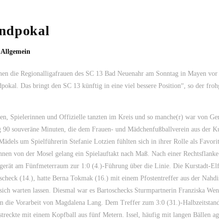
andpokal
,
Allgemein
nen die Regionalligafrauen des SC 13 Bad Neuenahr am Sonntag in Mayen vor 
pokal. Das bringt den SC 13 künftig in eine viel bessere Position“, so der froh
, Spielerinnen und Offizielle tanzten im Kreis und so manche(r) war von Ger
g 90 souveräne Minuten, die dem Frauen- und Mädchenfußballverein aus der Ku
Mädels um Spielführerin Stefanie Lotzien fühlten sich in ihrer Rolle als Favori
nnen von der Mosel gelang ein Spielauftakt nach Maß. Nach einer Rechtsflank
gerät am Fünfmeterraum zur 1:0 (4.)-Führung über die Linie. Die Kurstadt-Elf
check (14.), hatte Berna Tokmak (16.) mit einem Pfostentreffer aus der Nahdi
f sich warten lassen. Diesmal war es Bartoschecks Sturmpartnerin Franziska Wen
am die Vorarbeit von Magdalena Lang. Dem Treffer zum 3:0 (31.)-Halbzeitstand
treckte mit einem Kopfball aus fünf Metern. Issel, häufig mit langen Bällen ag