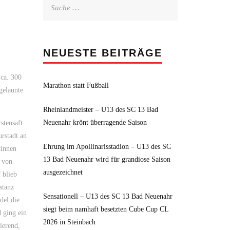
Suche
nach:
NEUESTE BEITRÄGE
ca. 300
Marathon statt Fußball
gelaunte
Rheinlandmeister – U13 des SC 13 Bad
Neuenahr krönt überragende Saison
stensaft
rstadt an
Ehrung im Apollinarisstadion – U13 des SC
tinnen
13 Bad Neuenahr wird für grandiose Saison
e von
ausgezeichnet
 blieb
stanz
Sensationell – U13 des SC 13 Bad Neuenahr
del die
siegt beim namhaft besetzten Cube Cup CL
 ging ein
2026 in Steinbach
ierend,