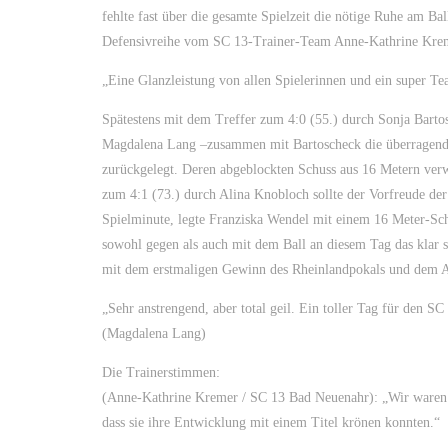
fehlte fast über die gesamte Spielzeit die nötige Ruhe am Bal
Defensivreihe vom SC 13-Trainer-Team Anne-Kathrine Krem
„Eine Glanzleistung von allen Spielerinnen und ein super Te
Spätestens mit dem Treffer zum 4:0 (55.) durch Sonja Bartosc
Magdalena Lang –zusammen mit Bartoscheck die überragende
zurückgelegt. Deren abgeblockten Schuss aus 16 Metern verw
zum 4:1 (73.) durch Alina Knobloch sollte der Vorfreude der
Spielminute, legte Franziska Wendel mit einem 16 Meter-Schu
sowohl gegen als auch mit dem Ball an diesem Tag das klar 
mit dem erstmaligen Gewinn des Rheinlandpokals und dem Au
„Sehr anstrengend, aber total geil. Ein toller Tag für den S
(Magdalena Lang)
Die Trainerstimmen:
(Anne-Kathrine Kremer / SC 13 Bad Neuenahr): „Wir waren he
dass sie ihre Entwicklung mit einem Titel krönen konnten.“