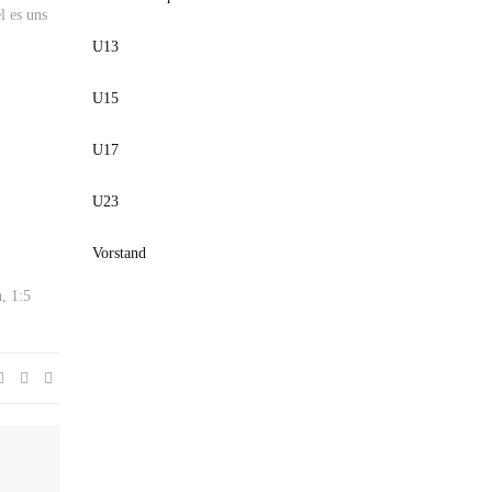
l es uns
U13
U15
U17
U23
Vorstand
, 1:5