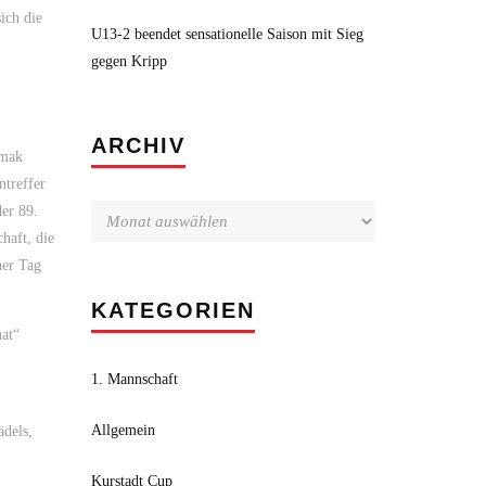
ich die
U13-2 beendet sensationelle Saison mit Sieg
gegen Kripp
Archiv
ARCHIV
kmak
ntreffer
der 89.
haft, die
her Tag
KATEGORIEN
hat“
1. Mannschaft
Allgemein
ädels,
Kurstadt Cup