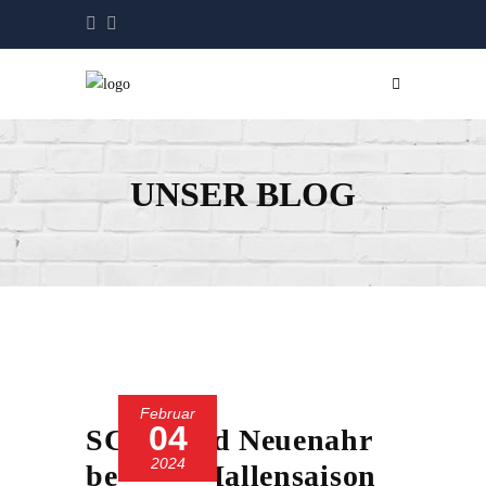
UNSER BLOG
Februar
04
SC 13 Bad Neuenahr
2024
beendet Hallensaison