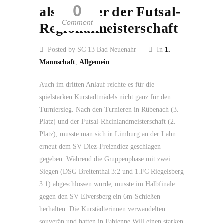
0
als Zweiter der Futsal-
Comment
Regionalmeisterschaft
Posted by SC 13 Bad Neuenahr
In
1.
Mannschaft
,
Allgemein
Auch im dritten Anlauf reichte es für die
spielstarken Kurstadtmädels nicht ganz für den
Turniersieg. Nach den Turnieren in Rübenach (3.
Platz) und der Futsal-Rheinlandmeisterschaft (2.
Platz), musste man sich in Limburg an der Lahn
erneut dem SV Diez-Freiendiez geschlagen
gegeben. Während die Gruppenphase mit zwei
Siegen (DSG Breitenthal 3:2 und 1.FC Riegelsberg
3:1) abgeschlossen wurde, musste im Halbfinale
gegen den SV Elversberg ein 6m-Schießen
herhalten. Die Kurstädterinnen verwandelten
souverän und hatten in Fabienne Will einen starken