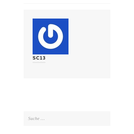
SC13
Suche
nach: