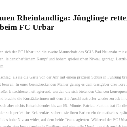
uen Rheinlandliga: Jünglinge rette
t beim FC Urbar
nten sich der FC Urbar und die zweite Mannschaft des SC13 Bad Neuenahr mit 
, leidenschaftlichem Kampf und hohem spielerischen Niveau geprägt. Letztlic
em.
nschlag, als sie die Gäste von der Ahr mit einem präzisen Schuss in Führung bra
 beirren. In einer beeindruckenden Manier gelang es dem Gastgeber drei Tore 
großer Entschlossenheit agierend, wurden die sich bietenden Chancen konsequen
 brachte die Kurstädterinnen mit dem 2:3 Anschlusstreffer wieder zurück in d
ich aber nichts Entscheidendes bis zur 89. Minute. Patricia Penthin trat für di
r sich perfekt ins Eck senkte, sicherte sie ihren Farben ein dramatisches, spät
 und das hohe Niveau wider, auf dem beide Teams agierten. Während der FC Urba
enahr eine beeindruckende Resilienz und eine tolle Moral, um sich zurück ins