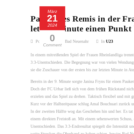
März
21
Packendes Remis in der Fra
2024
letzter Minute einen Punk
0
Posted by SC 13 Bad Neuenahr
In
U23
Comment
In einem mitreißenden Spiel der Frauen Rheinlandliga tren
3:3-Unentschieden. Die Begegnung war von vielen Wendungen
sie die Zuschauer von der ersten bis zur letzten Minute in At
Bereits in der 9. Minute sorgte Janina Fryns für einen Pauke
Doch der FC Urbar ließ sich von dem frühen Rückstand nicht
erzielen und das Spiel zu drehen. Taktisch flexibel und mit 
Kurz vor der Halbzeitpause schlug Amal Bouchuari zurück und
In der zweiten Hälfte wog das Geschehen hin und her. Es tat s
einem direkten Freistoß an. Mit einem sehenswerten Schuss, de
Unentschieden. Das 3:3-Endresultat spiegelt die Intensität
weite Strecken die Oberhand zu haben schien, bewies Bad Neu