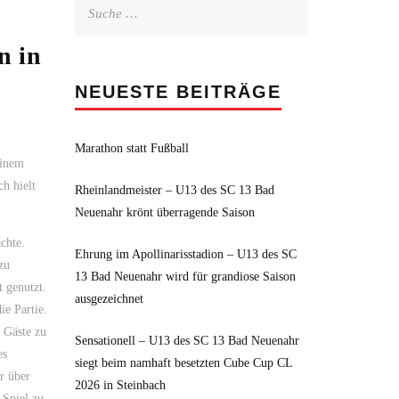
Suche
nach:
n in
NEUESTE BEITRÄGE
Marathon statt Fußball
einem
h hielt
Rheinlandmeister – U13 des SC 13 Bad
Neuenahr krönt überragende Saison
chte.
Ehrung im Apollinarisstadion – U13 des SC
zu
13 Bad Neuenahr wird für grandiose Saison
t genutzt.
ausgezeichnet
ie Partie.
e Gäste zu
Sensationell – U13 des SC 13 Bad Neuenahr
es
siegt beim namhaft besetzten Cube Cup CL
r über
2026 in Steinbach
 Spiel zu