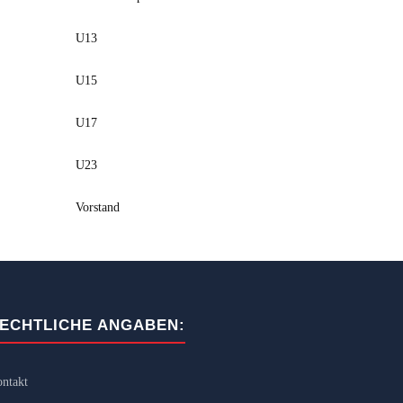
U13
U15
U17
U23
Vorstand
ECHTLICHE ANGABEN:
ntakt