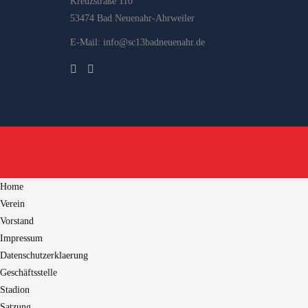
Kreuzstraße 110
53474 Bad Neuenahr-Ahrweiler
E-Mail: info@sc13badneuenahr.de
Home
Verein
Vorstand
Impressum
Datenschutzerklaerung
Geschäftsstelle
Stadion
Satzung