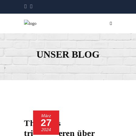
UNSER BLOG
März
27
Thirteens
2024
triumphieren über