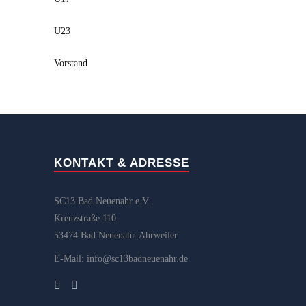
U23
Vorstand
KONTAKT & ADRESSE
SC13 Bad Neuenahr e.V.
Kreuzstraße 110
53474 Bad Neuenahr-Ahrweiler
E-Mail: info@sc13badneuenahr.de