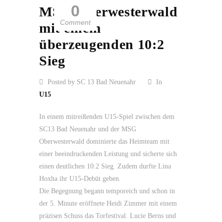
0
MSG Oberwesterwald
Comment
mit einem
überzeugenden 10:2
Sieg
Posted by SC 13 Bad Neuenahr
In
U15
In einem mitreißenden U15-Spiel zwischen dem
SC13 Bad Neuenahr und der MSG
Oberwesterwald dominierte das Heimteam mit
einer beeindruckenden Leistung und sicherte sich
einen deutlichen 10:2 Sieg. Zudem durfte Lina
Hoxha ihr U15-Debüt geben.
Die Begegnung begann temporeich und schon in
der 5. Minute eröffnete Heidi Zimmer mit einem
präzisen Schuss das Torfestival. Lucie Berns und