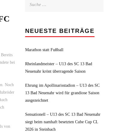
Suche
nach:
FFC
NEUESTE BEITRÄGE
Marathon statt Fußball
 Bereits
ndete bei
Rheinlandmeister – U13 des SC 13 Bad
Neuenahr krönt überragende Saison
en. Noch
Ehrung im Apollinarisstadion – U13 des SC
 Rubröder
13 Bad Neuenahr wird für grandiose Saison
 Auch
ausgezeichnet
ach
Sensationell – U13 des SC 13 Bad Neuenahr
siegt beim namhaft besetzten Cube Cup CL
ls von
2026 in Steinbach