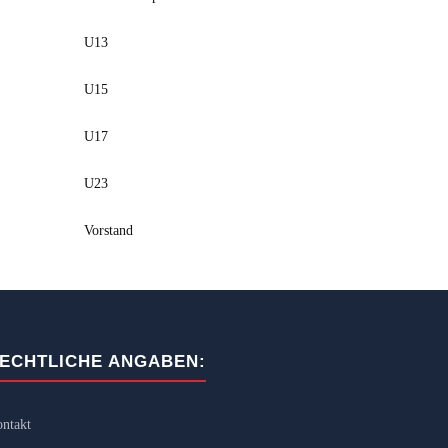
U13
U15
U17
U23
Vorstand
ECHTLICHE ANGABEN:
ntakt