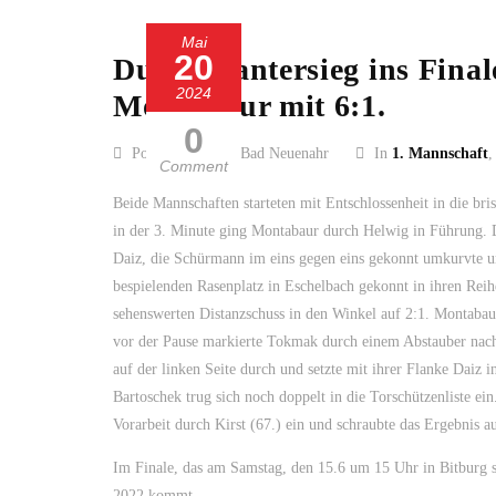
Mai
20
Durch Kantersieg ins Fina
2024
Montabaur mit 6:1.
0
Posted by SC 13 Bad Neuenahr
In
1. Mannschaft
Comment
Beide Mannschaften starteten mit Entschlossenheit in die bri
in der 3. Minute ging Montabaur durch Helwig in Führung. D
Daiz, die Schürmann im eins gegen eins gekonnt umkurvte und
bespielenden Rasenplatz in Eschelbach gekonnt in ihren Reih
sehenswerten Distanzschuss in den Winkel auf 2:1. Montabaur
vor der Pause markierte Tokmak durch einem Abstauber nach
auf der linken Seite durch und setzte mit ihrer Flanke Daiz i
Bartoschek trug sich noch doppelt in die Torschützenliste e
Vorarbeit durch Kirst (67.) ein und schraubte das Ergebnis au
Im Finale, das am Samstag, den 15.6 um 15 Uhr in Bitburg s
2022 kommt.