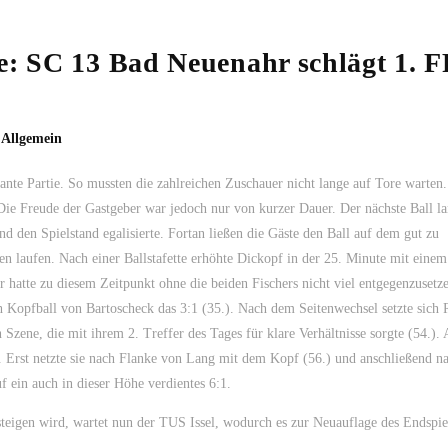
le: SC 13 Bad Neuenahr schlägt 1. 
,
Allgemein
sante Partie. So mussten die zahlreichen Zuschauer nicht lange auf Tore warten.
ie Freude der Gastgeber war jedoch nur von kurzer Dauer. Der nächste Ball la
 den Spielstand egalisierte. Fortan ließen die Gäste den Ball auf dem gut zu
en laufen. Nach einer Ballstafette erhöhte Dickopf in der 25. Minute mit einem
 hatte zu diesem Zeitpunkt ohne die beiden Fischers nicht viel entgegenzusetz
 Kopfball von Bartoscheck das 3:1 (35.). Nach dem Seitenwechsel setzte sich
n Szene, die mit ihrem 2. Treffer des Tages für klare Verhältnisse sorgte (54.).
in. Erst netzte sie nach Flanke von Lang mit dem Kopf (56.) und anschließend n
f ein auch in dieser Höhe verdientes 6:1.
teigen wird, wartet nun der TUS Issel, wodurch es zur Neuauflage des Endspie