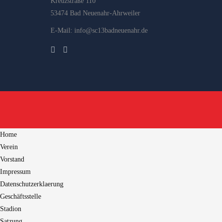
Kreuzstraße 110
53474 Bad Neuenahr-Ahrweiler
E-Mail: info@sc13badneuenahr.de
Home
Verein
Vorstand
Impressum
Datenschutzerklaerung
Geschäftsstelle
Stadion
Satzung