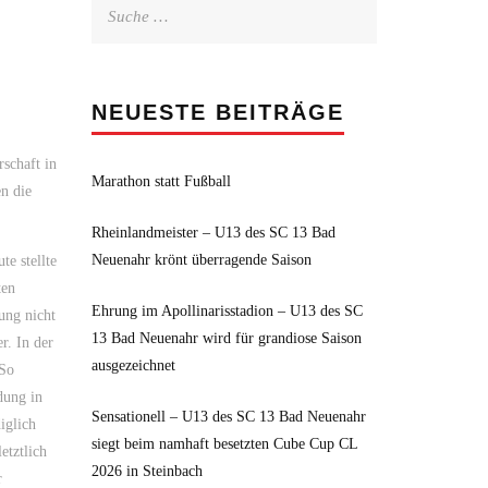
Suche
nach:
NEUESTE BEITRÄGE
schaft in
Marathon statt Fußball
n die
Rheinlandmeister – U13 des SC 13 Bad
Neuenahr krönt überragende Saison
e stellte
ten
Ehrung im Apollinarisstadion – U13 des SC
ung nicht
13 Bad Neuenahr wird für grandiose Saison
r. In der
ausgezeichnet
 So
dung in
Sensationell – U13 des SC 13 Bad Neuenahr
iglich
siegt beim namhaft besetzten Cube Cup CL
etztlich
2026 in Steinbach
r