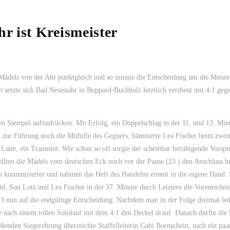
r ist Kreismeister
ädels von der Ahr punktgleich und so musste die Entscheidung um die Meister
 setzte sich Bad Neuenahr in Boppard-Buchholz letztlich verdient mit 4:1 gege
n Stempel aufzudrücken. Mit Erfolg, ein Doppelschlag in der 11. und 13. Minut
n zur Führung noch die Mithilfe des Gegners, hämmerte Lea Fischer beim zwei
 Latte, ein Traumtor. Wie schon so oft sorgte der scheinbar beruhigende Vorspr
tellten die Mädels vom deutschen Eck noch vor der Pause (23.) den Anschluss he
ch konzentrierter und nahmen das Heft des Handelns erneut in die eigene Hand.
id, Sun Lotz und Lea Fischer in der 37. Minute durch Letztere die Vorentschei
3 nun auf die endgültige Entscheidung. Nachdem man in der Folge dreimal led
nach einem tollen Sololauf mit dem 4:1 den Deckel drauf. Danach durfte die l
ießenden Siegerehrung überreichte Staffelleiterin Gabi Bornschein, nach ein paa