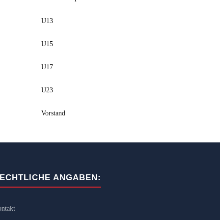
U13
U15
U17
U23
Vorstand
ECHTLICHE ANGABEN:
ntakt