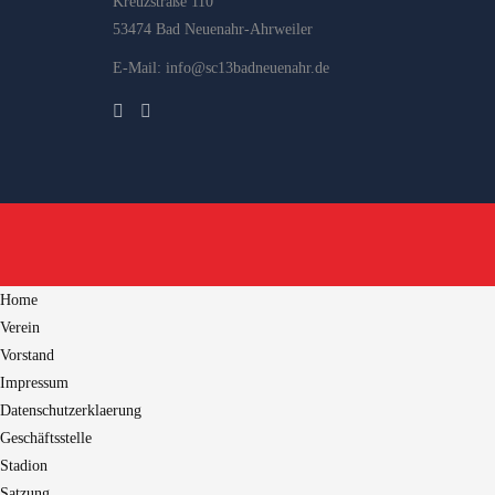
Kreuzstraße 110
53474 Bad Neuenahr-Ahrweiler
E-Mail: info@sc13badneuenahr.de
Home
Verein
Vorstand
Impressum
Datenschutzerklaerung
Geschäftsstelle
Stadion
Satzung