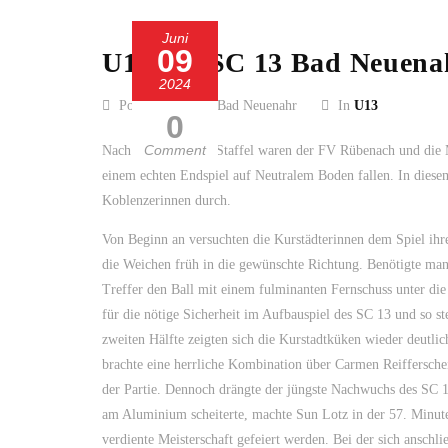
Juni
09
U13 des SC 13 Bad Neuenah
2024
Posted by SC 13 Bad Neuenahr
In
U13
0
Comment
Nach Abschluss der Staffel waren der FV Rübenach und die M
einem echten Endspiel auf Neutralem Boden fallen. In diesem
Koblenzerinnen durch.
Von Beginn an versuchten die Kurstädterinnen dem Spiel ihre
die Weichen früh in die gewünschte Richtung. Benötigte ma
Treffer den Ball mit einem fulminanten Fernschuss unter die
für die nötige Sicherheit im Aufbauspiel des SC 13 und so s
zweiten Hälfte zeigten sich die Kurstadtküken wieder deutli
brachte eine herrliche Kombination über Carmen Reiffersche
der Partie. Dennoch drängte der jüngste Nachwuchs des SC 1
am Aluminium scheiterte, machte Sun Lotz in der 57. Minute 
verdiente Meisterschaft gefeiert werden. Bei der sich anschl