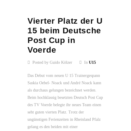
Vierter Platz der U
15 beim Deutsche
Post Cup in
Voerde
Posted by Guido Kölzer
In
U15
Das Debut vom neuen U 15 Trainergespann
Saskia Oebel- Noack und André Noack kann
als durchaus gelungen bezeichnet werden.
Beim hochklassig besetzten Deutsch Post Cup
des TV Voerde belegte ihr neues Team einen
seht guten vierten Platz. Trotz der
ungünstigen Ferienzeiten in Rheinland Pfalz
gelang es den beiden mit einer