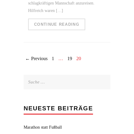
schlagkräftigen Mannschaft anzureisen.
Hilfreich waren […]
CONTINUE READING
← Previous
1
…
19
20
Suche
nach:
NEUESTE BEITRÄGE
Marathon statt Fußball