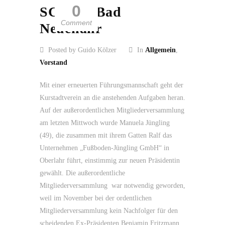
0
SC 2013 Bad
Comment
Neuenahr
Posted by Guido Kölzer
In
Allgemein
,
Vorstand
Mit einer erneuerten Führungsmannschaft geht der
Kurstadtverein an die anstehenden Aufgaben heran.
Auf der außerordentlichen Mitgliederversammlung
am letzten Mittwoch wurde Manuela Jüngling
(49), die zusammen mit ihrem Gatten Ralf das
Unternehmen „Fußboden-Jüngling GmbH“ in
Oberlahr führt, einstimmig zur neuen Präsidentin
gewählt. Die außerordentliche
Mitgliederversammlung war notwendig geworden,
weil im November bei der ordentlichen
Mitgliederversammlung kein Nachfolger für den
scheidenden Ex-Präsidenten Benjamin Fritzmann