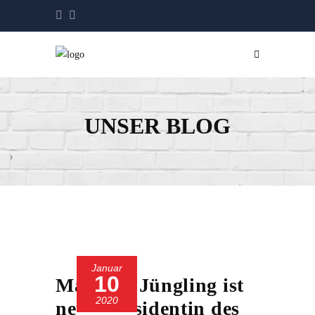
UNSER BLOG
Januar
10
Manuela Jüngling ist
2020
neue Präsidentin des