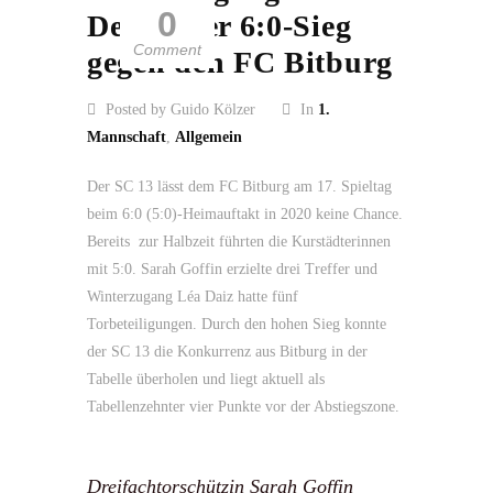
0
Deutlicher 6:0-Sieg
Comment
gegen den FC Bitburg
Posted by Guido Kölzer
In
1.
Mannschaft
,
Allgemein
Der SC 13 lässt dem FC Bitburg am 17. Spieltag
beim 6:0 (5:0)-Heimauftakt in 2020 keine Chance.
Bereits zur Halbzeit führten die Kurstädterinnen
mit 5:0. Sarah Goffin erzielte drei Treffer und
Winterzugang Léa Daiz hatte fünf
Torbeteiligungen. Durch den hohen Sieg konnte
der SC 13 die Konkurrenz aus Bitburg in der
Tabelle überholen und liegt aktuell als
Tabellenzehnter vier Punkte vor der Abstiegszone.
Dreifachtorschützin Sarah Goffin