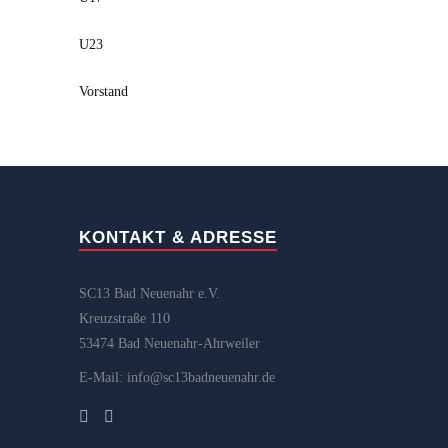
U23
Vorstand
KONTAKT & ADRESSE
SC13 Bad Neuenahr e.V.
Kreuzstraße 110
53474 Bad Neuenahr-Ahrweiler
E-Mail: info@sc13badneuenahr.de