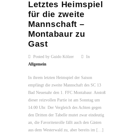
Letztes Heimspiel
für die zweite
Mannschaft –
Montabaur zu
Gast
Posted by Guido Kölzer
In
Allgemein
In ihrem letzten Heimspiel der Saison
empfängt die zweite Mannschaft des SC 13
Bad Neuenahr den 1. FFC Montabaur. Anstoß
dieser reizvollen Partie ist am Sonntag um
14.00 Uhr. Der Vergleich des Achten gegen
den Dritten der Tabelle mutet zwar eindeutig
an, die Favoritenrolle fällt auch den Gästen
aus dem Westerwald zu, aber bereits im […]