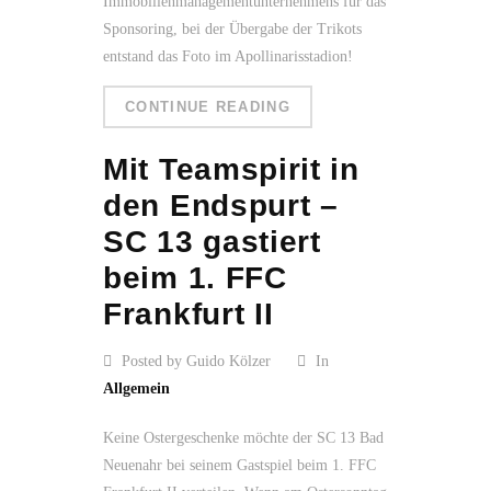
Immobilienmanagementunternehmens für das
Sponsoring, bei der Übergabe der Trikots
entstand das Foto im Apollinarisstadion!
CONTINUE READING
Mit Teamspirit in
den Endspurt –
SC 13 gastiert
beim 1. FFC
Frankfurt II
Posted by Guido Kölzer
In
Allgemein
Keine Ostergeschenke möchte der SC 13 Bad
Neuenahr bei seinem Gastspiel beim 1. FFC