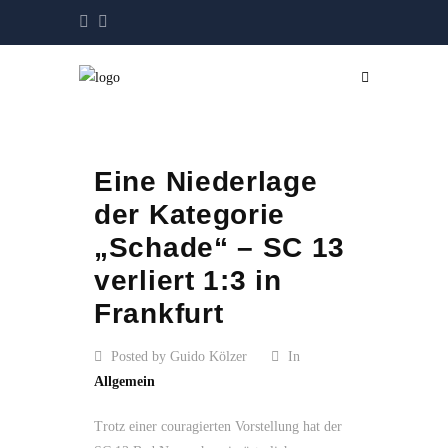
Eine Niederlage
der Kategorie
„Schade“ – SC 13
verliert 1:3 in
Frankfurt
Posted by Guido Kölzer
In
Allgemein
Trotz einer couragierten Vorstellung hat der