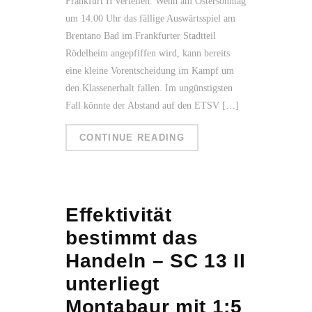
Frankfurt II verteilen. Wenn am Ostersonntag
um 14.00 Uhr das fällige Auswärtsspiel am
Brentano Bad im Frankfurter Stadtteil
Rödelheim angepfiffen wird, kann bereits
eine kleine Vorentscheidung im Kampf um
den Klassenerhalt fallen. Im ungünstigsten
Fall könnte der Abstand auf den ETSV […]
CONTINUE READING
Effektivität
bestimmt das
Handeln – SC 13 II
unterliegt
Montabaur mit 1:5