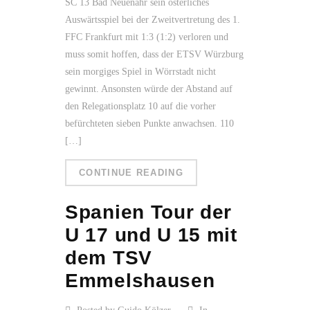
SC 13 Bad Neuenahr sein österliches
Auswärtsspiel bei der Zweitvertretung des 1.
FFC Frankfurt mit 1:3 (1:2) verloren und
muss somit hoffen, dass der ETSV Würzburg
sein morgiges Spiel in Wörrstadt nicht
gewinnt. Ansonsten würde der Abstand auf
den Relegationsplatz 10 auf die vorher
befürchteten sieben Punkte anwachsen. 110
[…]
CONTINUE READING
Spanien Tour der
U 17 und U 15 mit
dem TSV
Emmelshausen