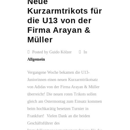
Neue
Kurzarmtrikots für
die U13 von der
Firma Arayan &
Müller
Posted by Guido Kölzer
In
Allgemein
Vergangene Woche bekamen die U13-
Juniorinnen einen neuen Kurzarmtrikotsatz
von Adidas von der Firma Arayan & Müller
überreicht! Die neuen roten Trikots sollen
gleich am Ostermontag zum Einsatz kommen
beim hochkarätig besetzen Turnier in
Frankfurt! Vielen Dank an die beiden
Geschäftsführer des